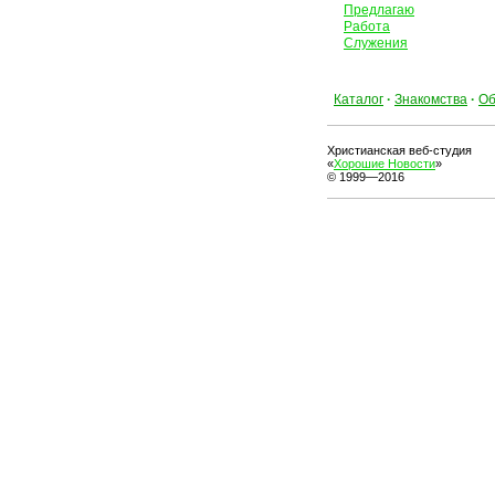
Предлагаю
Работа
Служения
Каталог
·
Знакомства
·
Об
Христианская веб-студия
«
Хорошие Новости
»
© 1999—2016