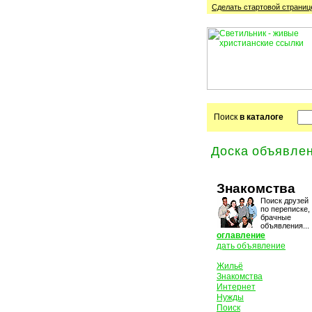
Сделать стартовой cтраниц
Поиск
в каталоге
Доска объявле
Знакомства
Поиск друзей
по переписке,
брачные
объявления...
оглавление
дать объявление
Жильё
Знакомства
Интернет
Нужды
Поиск