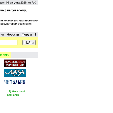
дня:
08 августа
2026г от Р.Х.
их], веруя всему,
ик Анания и с ним несколько
 прокуратором обвинения
зин
Новости
Форум
?
нерики
Добавь свой
баннерик