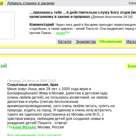
ей
Добавить страницу в закладки
Сего
…признаюсь тебе …я действительно служу Богу отцов [мо
написанному в законе и пророках
(Деяния Апостолов 24:14)
Комментарий
:
Через пять дней в Кесарию приходит первосвященн
старейшин, а также адвокат - некий Тертулл. Они выдвигают перед
против Павла.…
далее
Каталог
Знакомства
Объявления
Мага
ний
Бан
Пятница, 14 Августа 2009 22:07
Серьёзные отношения, брак
Меня зовут Анна, мне 28 лет, с 2005 года верю в
Бога(крещённая)! Живу в Москве, работаю в детском саду
(очень люблю детей), не пользуюсь косметикой, не люблю
дискотеки и клубы (считаю бесполезным
времяпрепровождением), зато очень люблю читать, гулять на
природе, ездить за город. Я одинока и очень хочу встретить
такого же одинокого христианина из Москвы или М.О., с
чувством юмора, любящим детей для создания семьи и
рождения детей! Пишите - отвечу!
Анна Фалько
, Москва, Россия
Все объявления этого раздела