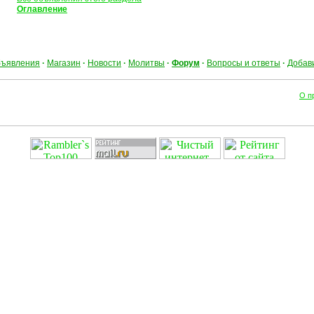
Оглавление
ъявления
·
Магазин
·
Новости
·
Молитвы
·
Форум
·
Вопросы и ответы
·
Добав
О п