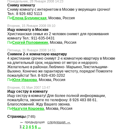
Понедельник, 28 Января 2008 14:23
Сниму комнату
Сниму комнату с интернетом в Москве у верующих срочно!
Тел.: 8 926 482 5113
Елена Бурдинская
, Москва, Россия
Вторник, 15 Января 2008 09:10
Ищу комнату в Москве
Христианская семья из 2 человек снимет для проживания
комнату Тел.: 911-635-0431
Сергей Половинкин
, Москва, Россия
Пятница, 11 Января 2008 14:51
Снимем 2-х комнатную квартиру
4 христианки срочно снимут 2-х комнатную квартиру в Москве
на длительный срок, недалеко от метро и недорого.
Желательно в районах Люблино- Марьино,Текстильщики-
Выхино. Конечно же гарантируе чистоту, порядок! Помогите
пожалуйста! Тел. 8-926-430-3202
Юля Иванова
, Москва, Россия
Вторник, 01 Мая 2007 13:47
Ищу сестру в комнату
Ищу сестру в комнату! Для более полной инфнормации,
пожалуйста, звоните по телефону: 8 926 483 88 61.
Благословений. Жду Вашего звонка.
Назгуля Кошоева
, Москва, Россия
Страницы
(7:65)
←
→
предыдущая
следующая
1
2
3
4
5
6
...