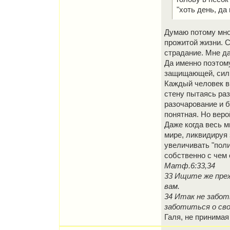
"хоть день, да
Думаю потому мно
прожитой жизни. С
страдание. Мне д
Да именно поэтому
защищающей, силь
Каждый человек в 
стену пытаясь раз
разочарование и б
понятная. Но веро
Даже когда весь м
мире, ликвидируя 
увеличивать "поли
собственно с чем
Матф.6:33,34
33 Ищите же преж
вам.
34 Итак не забот
заботиться о свое
Галя, не принимая