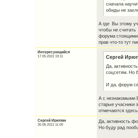
сначала научит
обиды не захл
А где Вы этому у
чтобы не считать 
форума стоящими 
прав что-то тут п
Интересующийся
17.05.2022 19:11
Сергей Ирюп
Да, активност
соцсетям. Но 
И да, форум се
А с незнакомыми 
старые учасники э
отмечаются здесь
Сергей Ирюпин
Да, активность фо
30.06.2021 11:00
Но буду рад пооб