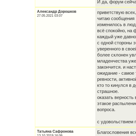
И да, форум сейча
Александр Дорошков
приветствую всех,
27.05.2021 03:07
читаю сообщения 2
изменилось в людя
всё спокойно, на 
каждый уже давно
с одной стороны э
уверенного в свое
более склонен увл
младенчества уже 
закончится. и нас
ожидание - самое
ревности, активно
кто то кинулся в д
страшное.
оказать верность 
этакое распыление
вопроса.
с удовольствием 
Татьяна Сафронова
Благословения вс
13.10.2019 16:06