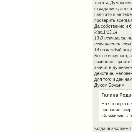
тяготы. Думаю име
страданиях, а в с
Галя это я не теб
проверить всегда 
Да собственно и 
Иак.1:13,14
13 В искушении н
искушается злом 
14 но каждый иск
Бог не искушает, 
позволяет пройти 
значит в душевном
действие. Человек
для того и дан н
Духом Божьим.
Галина Роди
Но я говорю не
попрание смер
сближению с те
Когда позволяем Г