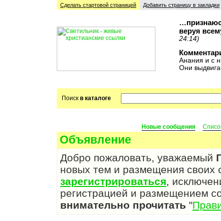
Сделать стартовой cтраницей
Добавить страницу в закладки
…признаюсь
веруя всем
24:14)
Комментар
Анания и с н
Они выдвига
Поиск
в каталоге
Новые сообщения
Списо
Объявление
Добро пожаловать, уважаемый
новых тем и размещения своих
зарегистрироваться
, исключен
регистрацией и размещением с
внимательно прочитать
"
Прав