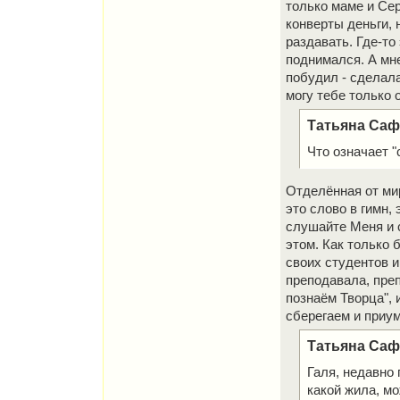
только маме и Сер
конверты деньги, 
раздавать. Где-то
поднимался. А мне
побудил - сделала
могу тебе только 
Татьяна Сафр
Что означает 
Отделённая от мир
это слово в гимн,
слушайте Меня и с
этом. Как только 
своих студентов и
преподавала, пре
познаём Творца", 
сберегаем и приу
Татьяна Сафр
Галя, недавно 
какой жила, мо