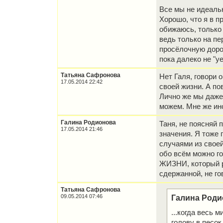
Все мы не идеальн
Хорошо, что я в п
обижаюсь, только 
ведь только на пе
просёлочную доро
пока далеко не "у
Татьяна Сафронова
Нет Галя, говори 
17.05.2014 22:42
своей жизни. А по
Лично же мы даже 
можем. Мне же ин
Галина Родионова
Таня, не поясняй 
17.05.2014 21:46
значения. Я тоже
случаями из своей
обо всём можно г
ЖИЗНИ, который р
сдержанной, не го
Татьяна Сафронова
09.05.2014 07:46
Галина Роди
...когда весь 
голову в песок