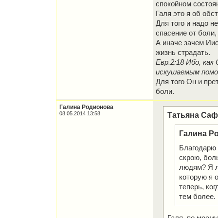
спокойном состоя
Галя это я об обст
Для того и надо н
спасение от боли,
А иначе зачем Ии
жизнь страдать.
Евр.2:18 Ибо, ка
искушаемым помо
Для того Он и пре
боли.
Галина Родионова
08.05.2014 13:58
Татьяна Сафр
Галина Р
Благодарю Б
скрою, бол
людям? Я л
которую я о
теперь, ког
тем более.