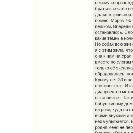
некому сопровожд
братьев сестёр не
дальше транспорта
помню. Мороз 7-9 
пешком. Впереди м
остановлюсь. Слоа
какие тёмные ночи
Но собак всю жизн
я с этим жила, чт
она к нам на Урал
вместе по слогам 
только её эксплуа
обрадовалась, пот
Крыму лет 30 и не
противостать. Ита
диапроектор мета
остановятся. Так 
бабушкиному дому.
на розе, куда по 
всеми внуками и 
неба улыбается. В
родня меня не пере