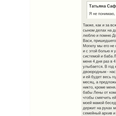
Татьяна Сафр
Я не понимаю, 
Также, как и за в
сыном делах на да
люблю и помню До
Васи, пришедшего 
Могилу мы его не 
и с этой болью я 
системой и баба Л
меня 4 дня раз в 4
улыбается. В год
двоюродным - нас
и ей будет весь г
месяц, а предложи
никто, кроме меня
бабы Лены от ком
чтобы смягчить ей
моей мамой бесед
держит на руках 
семейный архив и 