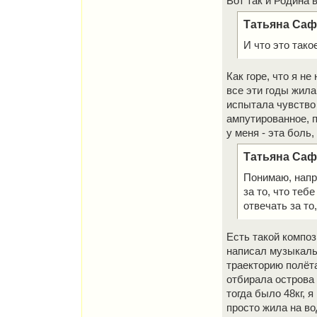
Вот так и Родина 
Татьяна Сафр
И что это тако
Как горе, что я не
все эти годы жила
испытала чувство 
ампутированное, п
у меня - эта боль
Татьяна Сафр
Понимаю, напр
за то, что теб
отвечать за то,
Есть такой композ
написал музыкальн
траекторию полёта
отбирала острова 
тогда было 48кг, я
просто жила на во