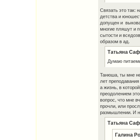
Связать это так: 
детства и юношес
допущен и выкован
многие пляшут и п
сытости и вседозв
образом в ад.
Татьяна Сафр
Думаю питаемые
Танюша, ты мне не
лет преподавания 
а жизнь, в которо
преодолением этой
вопрос, что мне вч
прочли, или просл
размышлении. И н
Татьяна Сафр
Галина Р