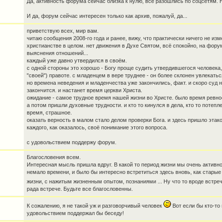
Да, активность форума сейчас близка к нулю, все разошлись по соцсетям. 
И да, форум сейчас интересен только как архив, пожалуй, да...
приветствую всех, мир вам.
читаю сообщения 2008-го года и ранее, вижу, что практически ничего не из
христианстве в целом. нет движения в Духе Святом, всё спокойно, на фор
выяснения отношений...
каждый уже давно утвердился в своём.
с одной стороны это хорошо - Богу проще судить утвердившегося человека,
"своей") правоте. с младенцем в вере труднее - он более склонен увлекатьс
но времена неведения и младенчества уже закончились, факт. и скоро суд 
закончится. и настанет время церкви Христа.
ожидание - самое трудное время нашей жизни во Христе. было время ревнос
а потом пришли духовные трудности. и кто то кинулся в дела, кто то потеплел
время, страшное.
оказать верность в малом стало делом проверки Бога. и здесь пришло этако
каждого, как оказалось, своё понимание этого вопроса.
с удовольствием поддержу форум.
Благословения всем.
Интересная мысль пришла вдруг. В какой то период жизни мы очень активн
немало времени, и было бы интересно встретиться здесь вновь, как старые 
жизни, с нажитым жизненным опытом, познаниями ... Ну что то вроде встре
рада встрече. Будьте все благословенны.
К сожалению, я не такой уж и разговорчивый человек
Вот если бы кто-то 
удовольствием поддержал бы беседу!