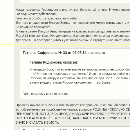
Когда позволяем Господу жить внутри, вся боль остаётся вне. И уже в спок
Господь может действовать.
Галя это я об обстоятельствах, не о тебе.
Для того и надо нести Благую Весть, что человек уже может иметь защиту и
не начав её переживать.
А иначе зачем Иисусу было умирать на кресте, если мы должны всю земную
Евр.2:18 Ибо, как Сам Он претерпел, быв искушен, то может и искушаем
Для того Он и претерпел, чтобы уже нам помочь не страдать и не иметь бол
Татьяна Сафронова № 33 от 06.05.14г. написал:
Галина Родионова написал:
Благодарю Бога, что во мне зла не затаилось, только, не скрою, бо
что? Что лично я сделала этим людям? Я лично всегда за собой и 
Россию, за которую я отвечаю, так как мне её дал Бог. Я - её лицо, 
в гимн внедрил слово Россия священная..., тем более.
Галя, по моему мы все без зла,
Про всех ничего не знаю. Во мне закипает, как правило не на личной почве, 
вот обстоятельства порабощения народа, вопросы РОДИНЫ - СКОЛЬКО
ПРИХОДИТСЯ, ВОТ ЗДЕСЬ ИНОГДА НАДО МНЕ РАЗГОВОР ПРЕКРАТИТЬ. 
ЧТО-ТО В АТМОСФЕРЕ... в ОБЩЕМ, НАДО НАД ЭТИМ МНЕ ТРУДИТЬСЯ. 
ЗНАЮ И СКАЗАТЬ НЕ МОГУ.