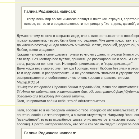
Галина Родионова написал:
...когда весь мир во зле и многие пляшут и поют как страусы, спрятав 
плясок, сытости и вседозволенности по принципу "хоть день, да мой", и
Думаю потому многие в возрасте люди, очень плохо отзываются о своей пр
и разочарованием, что это была боль и страдание. Мне даже представить с
Да именно поэтому и надо говорить о "Благой Вести", хорошей, радостной,
Любви, покое и радости.
Каждый человек в силе сделать только то что ему дано, и головой биться о 
это беда. Без Господа всё пустое, приносящее разочарование и боль. А Бо
сила, разумом не понятная. Но верой принимаемая, и "горы двигающая".
Даже когда весь мир во зле, там где Господь, живёт Любовь без зла и в этом
то и надо сеять и распространять, а не увеличивать "поливая и удобряя" зл
распространяя его, собственно с чем очень хорошо справляются сми.
Матф.6:33,34
33 Ищите же прежде Царства Божия и правды Его, и это все приложится
34 Итак не заботьтесь о завтрашнем дне, ибо завтрашний [сам] будет з
довольно для [каждого] дня своей заботы.
Галя, не принимая всё на себя, это об обстоятельствах.
Галя, вообще то я не говорила именно о тебе, говорю об обстоятельствах. И
понятно, особенно что говорится, а в жизни отсутствует. Например "священ
"освящённое", то есть отделённое, достаточно посмотреть на жизнь вокруг. (
вообще). Просто интересовалась, что это и как это выглядит. Вопросов бол
Галина Родионова написал: