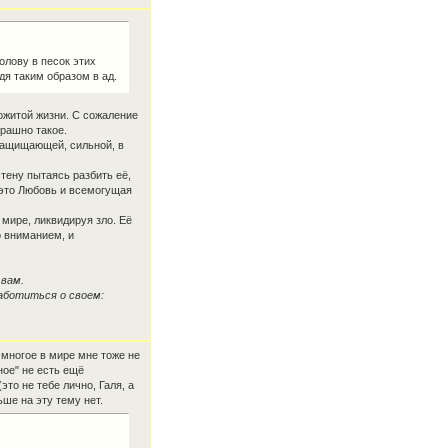
голову в песок этих
дя таким образом в ад.
ожитой жизни. С сожаление
трашно такое.
 защищающей, сильной, в
стену пытаясь разбить её,
г это Любовь и всемогущая
 мире, ликвидируя зло. Её
о вниманием, и
 вам.
аботиться о своем:
 многое в мире мне тоже не
ное" не есть ещё
это не тебе лично, Галя, а
ьше на эту тему нет.