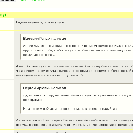
рху)
Еще не научился, только учусь
Валерий Гоных написал:
Я таки думаю, что иногда это хорошо, что пишут немногие. Нужно снач
другого выше себя, чтобы гордость и обиды не захлестнули пишушего 
неожиданного ответа
А где Вы этому учились и сколько времени Вам понадобилось для того чтоб
чатланином, а других участников этого форума стоящими на более низкой 
имеющими меньше прав что-то тут писать?
Сергей Ирюпин написал:
Да, активность форума сейчас близка к нулю, все разошлись по соцсет
пообщаться.
И да, форум сейчас интересен только как архив, пожалуй, да...
А с незнакомыми Вам людьми Вы не хотели бы пообщаться о том почему ст
форума разбрелись по другим инет-тусовкам и отмечаются здесь редко, а 