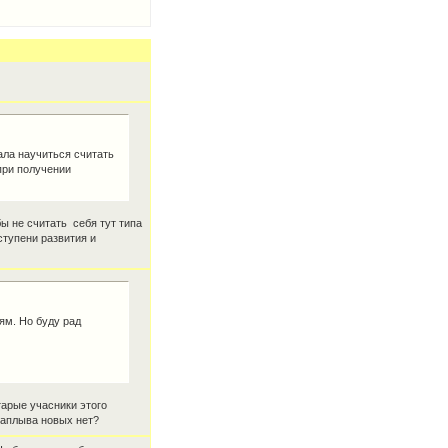
ала научиться считать
при получении
ы не считать себя тут типа
ступени развития и
ям. Но буду рад
арые учасники этого
наплыва новых нет?