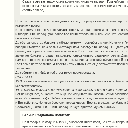
Связать это так: нашу жизнь кроме нас никто не наладит. Горький опыт 
юношества, и молодости и зрелости может быть и был Богом допущен 
стоять сейчас,...
Не может человек ничего наладить и это подтверждает жизнь, и многократн
историю и вокруг.
И по поводу того что Бог допускает "горечь" и "боль", никогда с этим не со
и говорю, что Господь уже понёс все наши страдания, и нам уже нет необхо
переживать боль.
Да обстоятельства бывают тяжёлые, потому что живём в мире. Но если с Го
воспринимаются, не с болью и страданием, потому что Господь, Он даёт усп
покой, даже при переживании сложностей. И всё тяжёлое это внешнее, не пр
зачем же Христос страдал на кресте, понеся наши страдания и тяготы. Дум
нам всё это было переживать не в страданиях, а в спокойной уверенной по
Галя это я не тебе лично. А просто к тому чтобы кто ещё захочет это прове
так ли это.
Да собственно и библия об этом тоже предупреждала:
Иак.1:13,14
13 В искушении никто не говори: Бог меня искушает; потому что Бог не 
искушает никого,
14 но каждый искушается, увлекаясь и обольщаясь собственною похотью
Бог не искушает, а Любит. Это мир нас искушает, но Любовь Божья позволяе
есть обстоятельства) в Любви Божьей, а значит в душевном покое и радост
и Его действие. Человек бессилен перед миром. Всегда и везде, так было и б
Спаситель, Помощник, наш Господь Иисус Христос, Духом Божьим.
Галина Родионова написал:
Но я говорю не лозунг, а жизнь, в которой много боли, но есть и попра
преодолением этой боли и шагом к сближению с теми, кто враги.