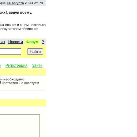
дня:
06 августа
2026г от Р.Х.
их], веруя всему,
ик Анания и с ним несколько
 прокуратором обвинения
зин
Новости
Форум
?
к
Регистрация
Зайти
ий
необходимо
й настоятельно советуем