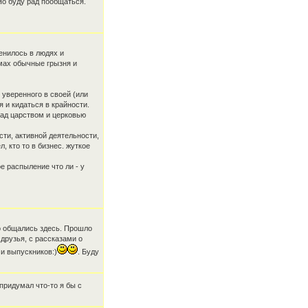
Но буду рад пообщаться.
менилось в людях и
умах обычные грызня и
 уверенного в своей (или
я и кидаться в крайности.
над царством и церковью
ти, активной деятельности,
, кто то в бизнес. жуткое
е распыление что ли - у
о общались здесь. Прошло
друзья, с рассказами о
чи выпускников:)
. Буду
придумал что-то я бы с