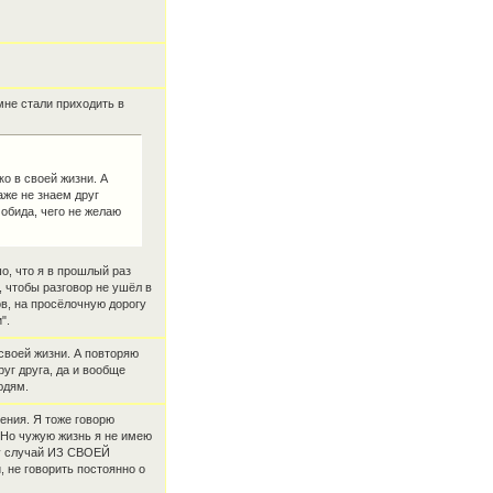
мне стали приходить в
ко в своей жизни. А
аже не знаем друг
 обида, чего не желаю
о, что я в прошлый раз
, чтобы разговор не ушёл в
ов, на просёлочную дорогу
".
 своей жизни. А повторяю
руг друга, да и вообще
юдям.
чения. Я тоже говорю
 Но чужую жизнь я не имею
жу случай ИЗ СВОЕЙ
 не говорить постоянно о