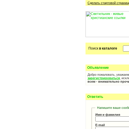
Сделать стартовой cтраниц
Поиск
в каталоге
Объявление
Добро пожаловать, уважае
зарегистрироваться
, иск
всем - внимательно проч
Ответить
Напишите ваше сооб
Имя и фамилия
E-mail