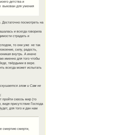
моего детства и
и выкован для умения
о. Достаточно посмотреть на
глашалась и всегда говорила
димости страдать и
сподом, то они уже не так
окоение, силу, радость,
оникая внутрь. А иначе
аю именно для того чтобы
беде, твёрдыми в вере.
рить всегда может испытать
искушается злом и Сам не
;
т пройти сквозь мир (то
и, видя присутствие Господа
удет, для того и дан нам
ние смертию смерти,