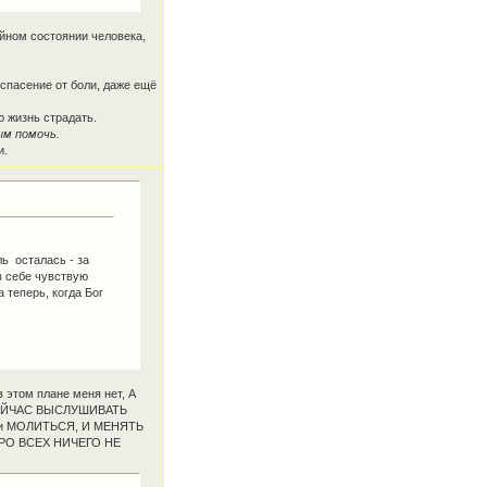
ойном состоянии человека,
 спасение от боли, даже ещё
 жизнь страдать.
ым помочь.
и.
ль осталась - за
в себе чувствую
а теперь, когда Бог
в этом плане меня нет, А
 СЕЙЧАС ВЫСЛУШИВАТЬ
и МОЛИТЬСЯ, И МЕНЯТЬ
пРО ВСЕХ НИЧЕГО НЕ