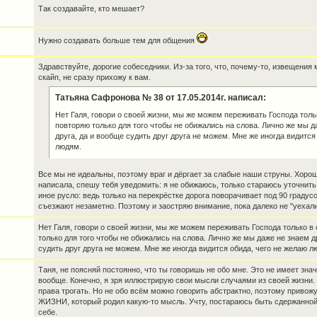
Так создавайте, кто мешает?
Нужно создавать больше тем для общения
Здравствуйте, дорогие собеседники. Из-за того, что, почему-то, извещения 
скайп, не сразу прихожу к вам.
Татьяна Сафронова № 38 от 17.05.2014г. написал:
Нет Галя, говори о своей жизни, мы же можем переживать Господа толь
повторяю только для того чтобы не обижались на слова. Лично же мы д
друга, да и вообще судить друг друга не можем. Мне же иногда видится
людям.
Все мы не идеальны, поэтому враг и дёргает за слабые наши струны. Хорош
написала, спешу тебя уведомить: я не обижаюсь, только стараюсь уточнить
иное русло: ведь только на перекрёстке дорога поворачивает под 90 градус
съезжают незаметно. Поэтому и заостряю внимание, пока далеко не "уехали
Нет Галя, говори о своей жизни, мы же можем переживать Господа только в
только для того чтобы не обижались на слова. Лично же мы даже не знаем д
судить друг друга не можем. Мне же иногда видится обида, чего не желаю л
Таня, не поясняй постоянно, что ты говоришь не обо мне. Это не имеет зна
вообще. Конечно, я зря иллюстрирую свои мысли случаями из своей жизни.
права трогать. Но не обо всём можно говорить абстрактно, поэтому приво
ЖИЗНИ, который родил какую-то мысль. Учту, постараюсь быть сдержанной,
себе.