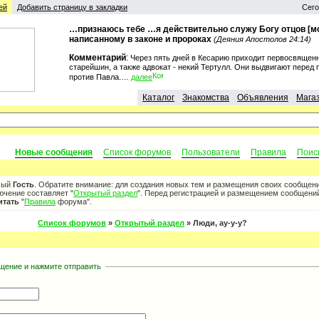
ей
Добавить страницу в закладки
Сего
…признаюсь тебе …я действительно служу Богу отцов [мо
написанному в законе и пророках
(Деяния Апостолов 24:14)
Комментарий
:
Через пять дней в Кесарию приходит первосвященн
старейшин, а также адвокат - некий Тертулл. Они выдвигают перед
против Павла.…
далее
Каталог
Знакомства
Объявления
Мага
Новые сообщения
Список форумов
Пользователи
Правила
Поис
мый
Гость
. Обратите внимание: для создания новых тем и размещения своих сообщен
лючение составляет "
Открытый раздел
". Перед регистрацией и размещением сообщени
итать
"
Правила
форума".
Список форумов
»
Открытый раздел
» Люди, ау-у-у?
щение и нажмите отправить