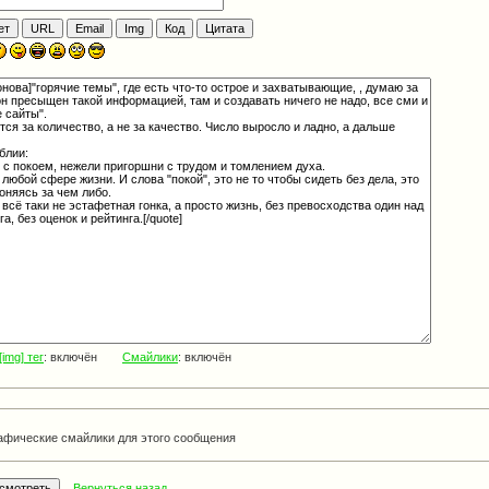
[img] тег
: включён
Смайлики
: включён
афические смайлики для этого сообщения
Вернуться назад