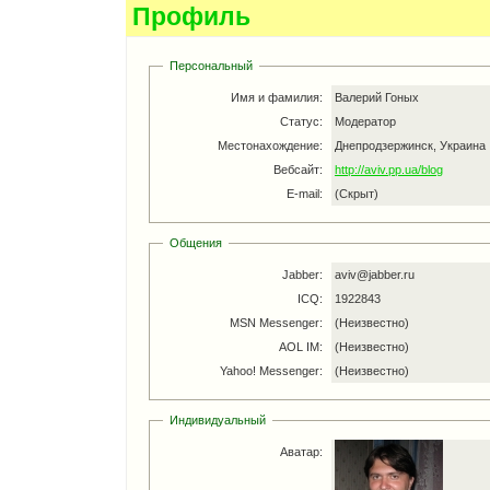
Профиль
Персональный
Имя и фамилия:
Валерий Гоных
Статус:
Модератор
Местонахождение:
Днепродзержинск, Украина
Вебсайт:
http://aviv.pp.ua/blog
E-mail:
(Скрыт)
Общения
Jabber:
aviv@jabber.ru
ICQ:
1922843
MSN Messenger:
(Неизвестно)
AOL IM:
(Неизвестно)
Yahoo! Messenger:
(Неизвестно)
Индивидуальный
Аватар: