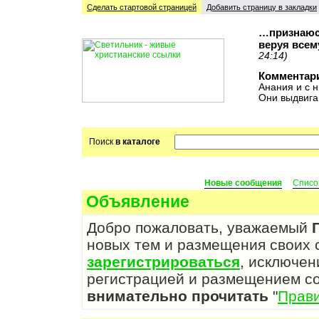
Сделать стартовой cтраницей
Добавить страницу в закладки
…признаюсь
веруя всем
24:14)
Комментар
Анания и с н
Они выдвига
Поиск
в каталоге
Новые сообщения
Списо
Объявление
Добро пожаловать, уважаемый
новых тем и размещения своих
зарегистрироваться
, исключен
регистрацией и размещением с
внимательно прочитать
"
Прав