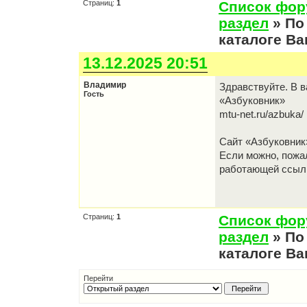
Страниц:
1
Список фо
раздел
» По
каталоге Ва
13.12.2025 20:51
Владимир
Здравствуйте. В 
Гость
«Азбуковник»
mtu-net.ru/azbuka/
Сайт «Азбуковник»
Если можно, пожа
работающей ссыл
Страниц:
1
Список фо
раздел
» По
каталоге Ва
Перейти