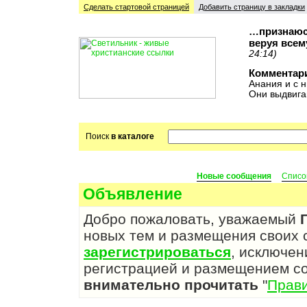
Сделать стартовой cтраницей
Добавить страницу в закладки
…признаюсь
веруя всем
24:14)
Комментар
Анания и с н
Они выдвига
Поиск
в каталоге
Новые сообщения
Списо
Объявление
Добро пожаловать, уважаемый
новых тем и размещения своих
зарегистрироваться
, исключен
регистрацией и размещением с
внимательно прочитать
"
Прав