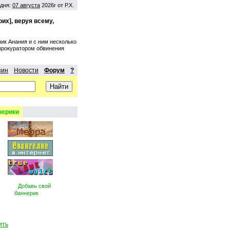
дня:
07 августа
2026г от Р.Х.
их], веруя всему,
ик Анания и с ним несколько
 прокуратором обвинения
зин
Новости
Форум
?
нерики
Добавь свой
баннерик
ить