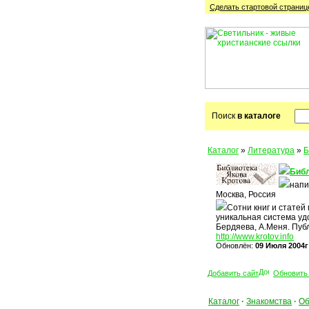
Сделать стартовой cтраниц
Поиск
в каталоге
Каталог
»
Литература
»
Б
Библ
напи
Москва, Россия
Сотни книг и статей
уникальная система уд
Бердяева, А.Меня. Пуб
http://www.krotov.info
Обновлён:
09 Июля 2004г
Добавить сайт
Обновить
Каталог
·
Знакомства
·
Об