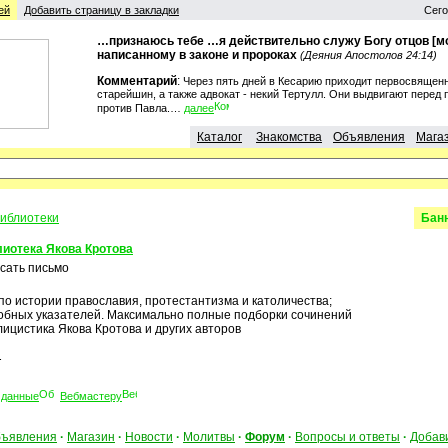
ей
Добавить страницу в закладки
Сего
…признаюсь тебе …я действительно служу Богу отцов [мо
написанному в законе и пророках
(Деяния Апостолов 24:14)
Комментарий
:
Через пять дней в Кесарию приходит первосвященн
старейшин, а также адвокат - некий Тертулл. Они выдвигают перед
против Павла.…
далее
Каталог
Знакомства
Объявления
Мага
иблиотеки
Бан
иотека Якова Кротова
сать письмо
 по истории православия, протестантизма и католичества;
обных указателей. Максимально полные подборки сочинений
лицистика Якова Кротова и других авторов
.
 данные
Вебмастеру
ъявления
·
Магазин
·
Новости
·
Молитвы
·
Форум
·
Вопросы и ответы
·
Добав