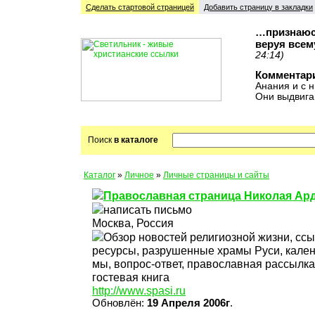
Сделать стартовой cтраницей
Добавить страницу в закладки
…признаюсь
веруя всем
24:14)
Комментар
Анания и с н
Они выдвига
Поиск
в каталоге
Каталог
»
Личное
»
Личные страницы и сайты
Православная страница Николая Ар
написать письмо
Москва, Россия
Обзор новостей религиозной жизни, сс
ресурсы, разрушенные храмы Руси, кален
мы, вопрос-ответ, православная рассылка
гостевая книга
http://www.spasi.ru
Обновлён:
19 Апреля 2006г
.