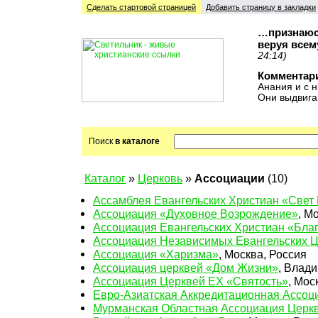
Сделать стартовой cтраницей
Добавить страницу в закладки
…признаюсь
веруя всем
24:14)
Комментар
Анания и с н
Они выдвига
Поиск
в каталоге
Каталог
»
Церковь
»
Ассоциации
(10)
Ассамблея Евангельских Христиан «Свет
Ассоциация «Духовное Возрождение»
, М
Ассоциация Евангельских Христиан «Бла
Ассоциация Независимых Евангельских 
Ассоциация «Харизма»
, Москва, Россия
Ассоциация церквей «Дом Жизни»
, Влади
Ассоциация Церквей ЕХ «Святость»
, Мос
Евро-Азиатская Аккредитационная Ассоц
Мурманская Областная Ассоциация Церк