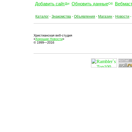
Добавить сайт
Обновить данные
Вебмас
Каталог
·
Знакомства
·
Объявления
·
Магазин
·
Новости
·
Христианская веб-студия
«
Хорошие Новости
»
© 1999—2016