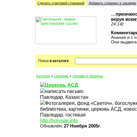
Сделать стартовой cтраницей
Добавить страницу в закладки
…признаюсь
веруя всем
24:14)
Комментар
Анания и с н
Они выдвига
Поиск
в каталоге
Каталог
»
Церковь
»
Церкви и общины
Церковь АСД
написать письмо
Павлодар, Казахстан
Фотогалерея, фонд «Светоч», богослуж
библиотека, картинки, церковь АСД, новос
Павлодар, гостевая
http://holysite.info
Обновлён:
27 Ноября 2005г
.