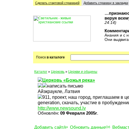
Сделать стартовой cтраницей
Добавить страницу в закладки
…признаюсь
веруя всем
24:14)
Комментар
Анания и с н
Они выдвига
Поиск
в каталоге
Каталог
»
Церковь
»
Церкви и общины
Церковь «Божья река»
написать письмо
Айзкраукле, Латвия
911, проект, наш город, приглашаем в це
generation, скачать, участие в пробуждени
http://www.newsound.lv
Обновлён:
09 Февраля 2005г
.
Добавить сайт
Обновить данные
Вебмас