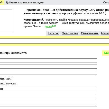
ей
Добавить страницу в закладки
Сего
…признаюсь тебе …я действительно служу Богу отцов [мо
написанному в законе и пророках
(Деяния Апостолов 24:14)
Комментарий
:
Через пять дней в Кесарию приходит первосвященн
старейшин, а также адвокат - некий Тертулл. Они выдвигают перед
против Павла.…
далее
Каталог
Знакомства
Объявления
Мага
траницы Знакомств
Бан
бод(ен/а)
ат/замужем