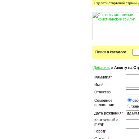
Сделать стартовой cтраниц
Поиск
в каталоге
Добавить
»
Анкету на С
Фамилия
*
Имя
*
Отчество
Семейное
сво
положение
жен
Дата рождения
*
Контактный e-
m@il
*
Город
*
Страна
*