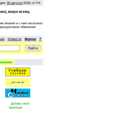
дня:
06 августа
2026г от Р.Х.
их], веруя всему,
ик Анания и с ним несколько
 прокуратором обвинения
зин
Новости
Форум
?
нерики
Добавь свой
баннерик