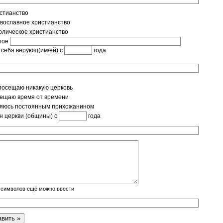
стианство
вославное христианство
олическое христианство
гое
 себя верующ(им/ей) с
года
посещаю никакую церковь
ещаю время от времени
яюсь постоянным прихожанином
н церкви (общины) с
года
символов ещё можно ввести