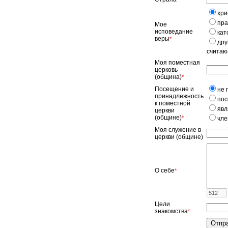
хри
пра
Мое
исповедание
кат
веры
*
дру
считаю
Моя поместная
церковь
(община)
*
Посещение и
не 
принадлежность
пос
к поместной
явл
церкви
(общине)
*
чле
Моя служение в
церкви (общине)
О себе
*
Цели
знакомства
*