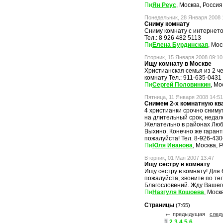
Ян Реус
, Москва, Россия
Понедельник, 28 Января 2008 
Сниму комнату
Сниму комнату с интернето
Тел.: 8 926 482 5113
Елена Бурдинская
, Мос
Вторник, 15 Января 2008 09:10
Ищу комнату в Москве
Христианская семья из 2 ч
комнату Тел.: 911-635-0431
Сергей Половинкин
, Мо
Пятница, 11 Января 2008 14:51
Снимем 2-х комнатную кв
4 христианки срочно сниму
на длительный срок, недал
Желательно в районах Люб
Выхино. Конечно же гарант
пожалуйста! Тел. 8-926-43
Юля Иванова
, Москва, 
Вторник, 01 Мая 2007 13:47
Ищу сестру в комнату
Ищу сестру в комнату! Для
пожалуйста, звоните по тел
Благословений. Жду Вашего
Назгуля Кошоева
, Моск
Страницы
(7:65)
←
предыдущая
сле
1
2
3
4
5
6
...