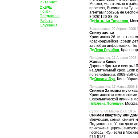
Интернет
Москве, желательно в райо
Нужды
проспект, Выхино или Туши
Поиск
агентам просьба не беспоко
Предлагаю
8(926)126-88-95
Работа
Наталья Тарасова
, Мос
Служения
Воскресенье, 20 Апреля 2008 
Сниму жилье
Христианка 26-ти лет снимет
Красноармейске (среди дет
за любую информацию. Тел.:
Лена Грунёва
, Красноа
Понедельник, 21 Апреля 2008 
Жилье в Киеве
Дорогие братья и сестры! 
на длительный срок. Если 
по телефонам: 8068-356-02
Оксана Буз
, Киев, Укра
Понедельник, 17 Марта 2008 1
Снимем 2х комнатную ква
Христианская семья снимет
Сокольнической линии в Мо
Елена Полещук
, Москва
Суббота, 08 Марта 2008 19:07
Снимем квартиру или дом
Верующие, семья, снимут к
Подмосковье. У нас двое де
прихожане церкви, выпускн
Господь! P.S. (если в Москве
976-5187