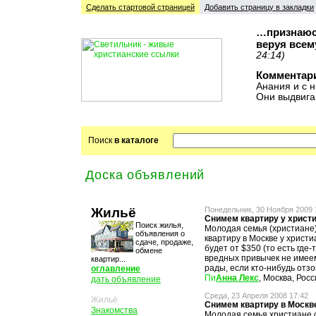
Сделать стартовой cтраницей
Добавить страницу в закладки
…признаюсь
веруя всем
24:14)
Комментар
Анания и с н
Они выдвига
Поиск
в каталоге
Доска объявлений
Жильё
Понедельник, 30 Ноября 2009 
Снимем квартиру у христ
Поиск жилья,
Молодая семья (христиане
объявления о
квартиру в Москве у христи
сдаче, продаже,
будет от $350 (то есть где-
обмене
вредных привычек не имеем
квартир...
рады, если кто-нибудь отзо
оглавление
Анна Лекс
, Москва, Рос
дать объявление
Среда, 23 Апреля 2008 17:42
Жильё
Снимем квартиру в Москв
Знакомства
Молодая семья христиане с