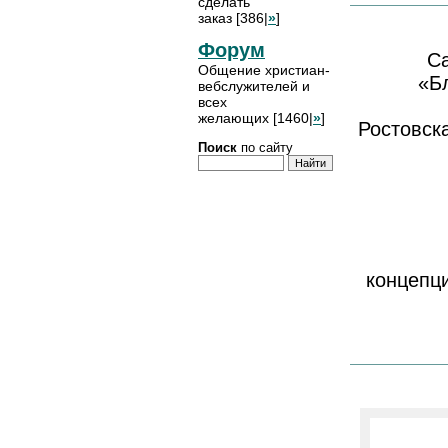
сделать
заказ [386|
»
]
Форум
Са
Общение христиан-
«Б
вебслужителей и
всех
желающих [1460|
»
]
Ростовск
Поиск
по сайту
концепци