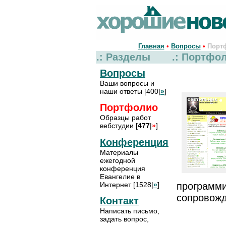
Главная
•
Вопросы
•
Порт
.: Разделы
.: Портфо
Вопросы
Ваши вопросы и
наши ответы [400|
»
]
Портфолио
Образцы работ
вебстудии [
477
|
»
]
Конференция
Материалы
ежегодной
конференция
Евангелие в
Интернет [1528|
»
]
программир
сопровожд
Контакт
Написать письмо,
задать вопрос,