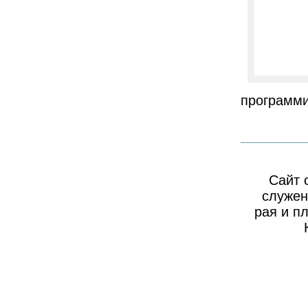
программи
Сайт 
служен
рая и п