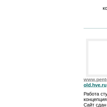
к
www.pente
old.hve.ru
Работа ст
концепция
Сайт сдан