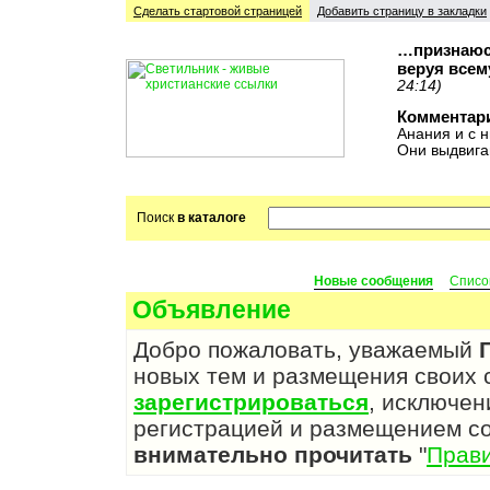
Сделать стартовой cтраницей
Добавить страницу в закладки
…признаюсь
веруя всем
24:14)
Комментар
Анания и с н
Они выдвига
Поиск
в каталоге
Новые сообщения
Списо
Объявление
Добро пожаловать, уважаемый
новых тем и размещения своих
зарегистрироваться
, исключен
регистрацией и размещением с
внимательно прочитать
"
Прав