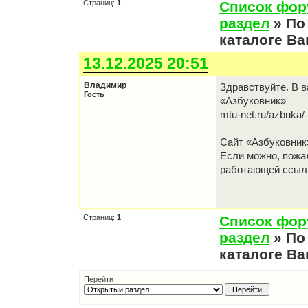
Страниц:
1
Список фо
раздел
» По
каталоге Ва
13.12.2025 20:51
Владимир
Здравствуйте. В 
Гость
«Азбуковник»
mtu-net.ru/azbuka/
Сайт «Азбуковник»
Если можно, пожа
работающей ссыл
Страниц:
1
Список фо
раздел
» По
каталоге Ва
Перейти