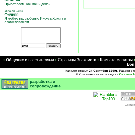
Виталий
Привет всем. Как ваши дела?
18·01·06 17:48
Филипп
Я люблю вас любовью Иисуса Христа и
благословляю!!!
•
Общение
с посетителями
•
Страницы Знакомств
•
Комната молитвы
Воп
Каталог открыт
24 Cентября 1999г
. Раздел о
© Христианская web-студия «
Хорошие Н
разработка и
сопровождение
Хостин