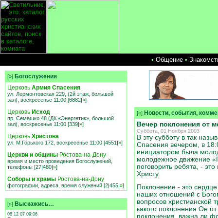
•
Общение
•
Знакомст
Богослужения
[»]
Церковь
Армия Спасения
ул. Лермонтовская 229, (2й этаж, большой
зал), воскресенье 11:00 [6882|
»
]
Церковь
Исход
Новости, события, комм
[
«
]
пр. Семашко 48 (ДК «Энергетик», большой
Вечер поклонения от 
зал), воскресенье 11:00 [339|
»
]
Суббота, 01 Ноября 2003
Церковь
Христова
В эту субботу в так наз
ул. М.Горького 172, воскресенье 11:00 [4551|
»
]
Спасения вечером, в 18:
инициатором была молод
Церкви и общины
Ростова-на-Дону
молодежное движение «П
время и место проведения Богослужений,
поговорить ребята, - эт
телефоны [27|480|
»
]
Христу.
Соборы и храмы
Ростова-на-Дону
фотографии, адреса, время служений [2|455|
»
]
Поклонение - это сердце
наших отношений с Богом
вопросов христианской т
Выскажись…
[»]
какого поклонения Он от
08·12·07 09:06
поклонения, важна ли ф