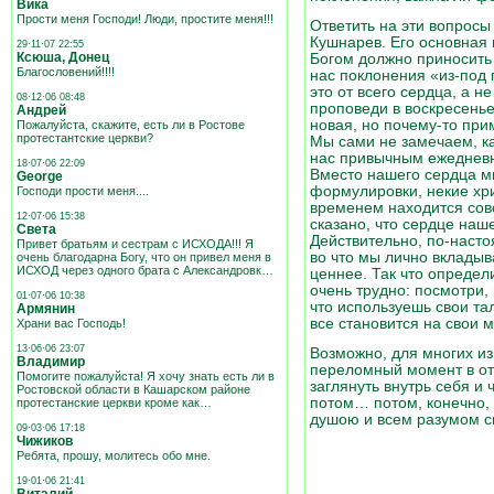
Вика
Прости меня Господи! Люди, простите меня!!!
Ответить на эти вопрос
Кушнарев. Его основная 
29·11·07 22:55
Ксюша, Донец
Богом должно приносить 
Благословений!!!!
нас поклонения «из-под 
это от всего сердца, а н
08·12·06 08:48
проповеди в воскресенье
Андрей
новая, но почему-то прим
Пожалуйста, скажите, есть ли в Ростове
протестантские церкви?
Мы сами не замечаем, ка
нас привычным ежедневн
18·07·06 22:09
Вместо нашего сердца м
George
формулировки, некие хр
Господи прости меня....
временем находится сов
12·07·06 15:38
сказано, что сердце наше
Света
Действительно, по-наст
Привет братьям и сестрам с ИСХОДА!!! Я
во что мы лично вклады
очень благодарна Богу, что он привел меня в
ИСХОД через одного брата с Александровк…
ценнее. Так что определи
очень трудно: посмотри, 
01·07·06 10:38
что используешь свои та
Армянин
все становится на свои м
Храни вас Господь!
13·06·06 23:07
Возможно, для многих из
Владимир
переломный момент в от
Помогите пожалуйста! Я хочу знать есть ли в
заглянуть внутрь себя и 
Ростовской области в Кашарском районе
потом… потом, конечно, 
протестанские церкви кроме как…
душою и всем разумом с
09·03·06 17:18
Чижиков
Ребята, прошу, молитесь обо мне.
19·01·06 21:41