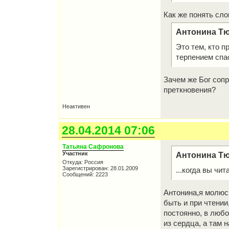
Как же понять сло
Антонина Тю
Это тем, кто п
терпением спа
Зачем же Бог соп
преткновения?
Неактивен
28.04.2014 07:06
Татьяна Сафронова
Участник
Антонина Тю
Откуда: Россия
Зарегистрирован: 28.01.2009
...когда вы чит
Сообщений: 2223
Антонина,я молюсь
быть и при чтении,
постоянно, в люб
из сердца, а там 