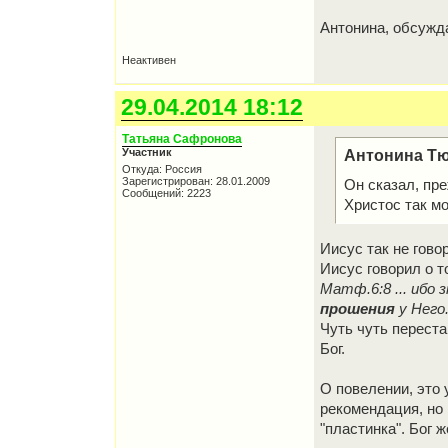
Антонина, обсужда
Неактивен
29.04.2014 18:12
Татьяна Сафронова
Участник
Антонина Тю
Откуда: Россия
Зарегистрирован: 28.01.2009
Он сказал, пр
Сообщений: 2223
Христос так мо
Иисус так не гово
Иисус говорил о 
Матф.6:8 ... ибо
прошения
у Него
Чуть чуть переста
Бог.
О повелении, это 
рекомендация, но 
"пластинка". Бог 