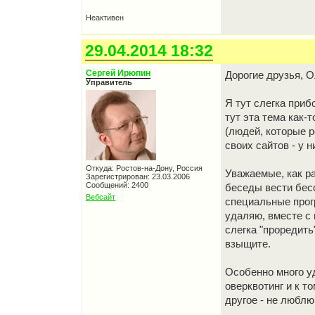
Неактивен
29.04.2014 18:32
Сергей Ирюпин
Дорогие друзья, Ол
Управитель
Я тут слегка приб
тут эта тема как-
(людей, которые 
своих сайтов - у 
Откуда: Ростов-на-Дону, Россия
Уважаемые, как ра
Зарегистрирован: 23.03.2006
Сообщений: 2400
беседы вести бесс
Вебсайт
специальные прог
удаляю, вместе с 
слегка "проредить
взыщите.
Особенно много у
оверквотинг и к т
другое - не люблю