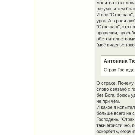
молитва это слова
разума, и тем бол
И про "Отче наш",
урок. А в роли лю
"Отче наш", это п
прощения, просьбы
обстоятельствами.
(моё виденье тако
Антонина Тю
Страх Господе
О страхе. Почему 
слово связано с п
без Бога, боюсь у
не при чём.
И какое я испытал
больше всего на с
Господень. "Страх
таки эгоистично, 
оскорбить, огорч