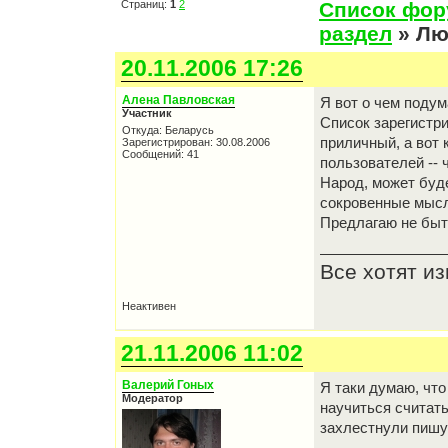
Страниц:
1
2
Список фо
раздел
» Лю
20.11.2006 17:26
Алена Павловская
Я вот о чем подум
Участник
Список зарегистр
Откуда: Беларусь
приличный, а вот
Зарегистрирован: 30.08.2006
Сообщений: 41
пользователей -- 
Народ, может буде
сокровенные мысл
Предлагаю не быт
Все хотят и
Неактивен
21.11.2006 11:02
Валерий Гоных
Я таки думаю, что
Модератор
научиться считать
захлестнули пишу