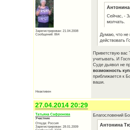
Антонина
Сейчас, - 
молчать.
Зарегистрирован: 21.04.2008
Думаю, что не
Сообщений: 864
действовать Го
Приветствую вас Т
учитывать. И Госп
Суде дьявол не пр
возможность куп
приближается к Б
ваши.
Неактивен
27.04.2014 20:29
Татьяна Сафронова
Благословений Бо
Участник
Откуда: Россия
Антонина Тю
Зарегистрирован: 28.01.2009