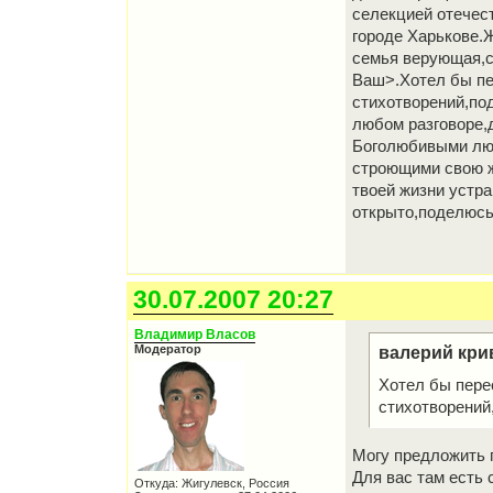
селекцией отечес
городе Харькове.Ж
семья верующая,с
Ваш>.Хотел бы пе
стихотворений,под
любом разговоре,
Боголюбивыми лю
строющими свою жи
твоей жизни устра
открыто,поделюсь
30.07.2007 20:27
Владимир Власов
Модератор
валерий кри
Хотел бы пере
стихотворений,
Могу предложить п
Для вас там есть
Откуда: Жигулевск, Россия