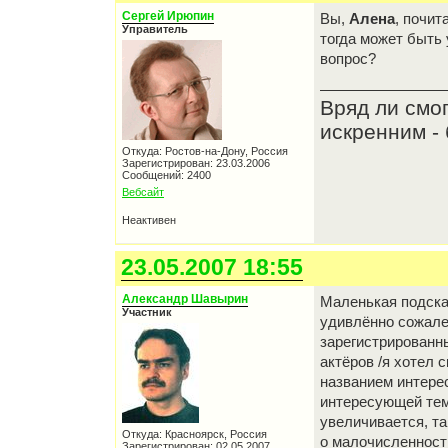
Сергей Ирюпин
Вы,
Алена
, почит
Управитель
тогда может быть 
вопрос?
Вряд ли смо
искренним - 
Откуда: Ростов-на-Дону, Россия
Зарегистрирован: 23.03.2006
Сообщений: 2400
Вебсайт
Неактивен
23.05.2007 18:55
Александр Шавырин
Маленькая подсказ
Участник
удивлённо сожале
зарегистрированн
актёров /я хотел 
названием интере
интересующей тем
увеличивается, так
Откуда: Красноярск, Россия
о малочисленност
Зарегистрирован: 02.05.2007