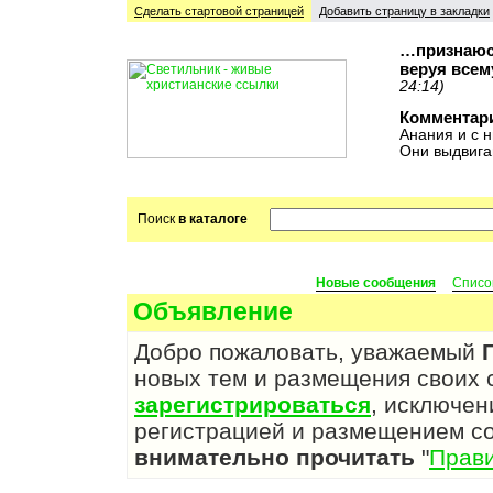
Сделать стартовой cтраницей
Добавить страницу в закладки
…признаюсь
веруя всем
24:14)
Комментар
Анания и с н
Они выдвига
Поиск
в каталоге
Новые сообщения
Списо
Объявление
Добро пожаловать, уважаемый
новых тем и размещения своих
зарегистрироваться
, исключен
регистрацией и размещением с
внимательно прочитать
"
Прав