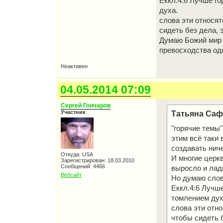
Еккл.4:6 Лучше го
духа.
слова эти относят
сидеть без дела, 
Думаю Божий мир э
превосходства оди
Неактивен
04.05.2014 07:09
Сергей Гончаров
Участник
Татьяна Саф
"горячие темы"
этим всё таки 
создавать ниче
Откуда: USA
И многие церкв
Зарегистрирован: 18.03.2010
Сообщений: 4466
выросло и ладн
Вебсайт
Но думаю слов
Еккл.4:6 Лучше
томлением дух
слова эти отно
чтобы сидеть б