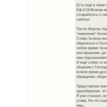
Есть ещё и такие 
Еф.6:18 Всякою м
старайтесь о сем
святых
После Жертвы Хри
"повеление" боле
Слова "всякою мо
обратиться к Гос
любое время "всяк
или прошение, да 
наш подсказывает,
И ещё слова:
со 
общении с Господо
всякое время духо
обращение, общени
Представляю повто
однообразная. И п
Я уже слышал, не 
слова. Но что ска
наш...