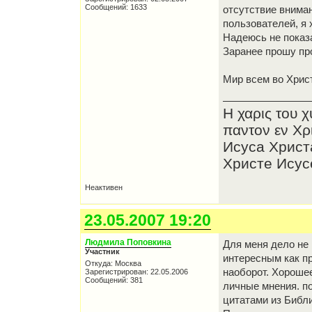
Сообщений: 1633
отсутствие вниман
пользователей, я 
Надеюсь не показ
Заранее прошу пр
Мир всем во Христ
Η χαρις του 
παντον εν Χρ
Исуса Христ
Христе Исусе
Неактивен
23.05.2007 19:20
Людмила Поповкина
Для меня дело не 
Участник
интересным как пр
Откуда: Москва
наоборот. Хороше
Зарегистрирован: 22.05.2006
Сообщений: 381
личные мнения. по
цитатами из Библ