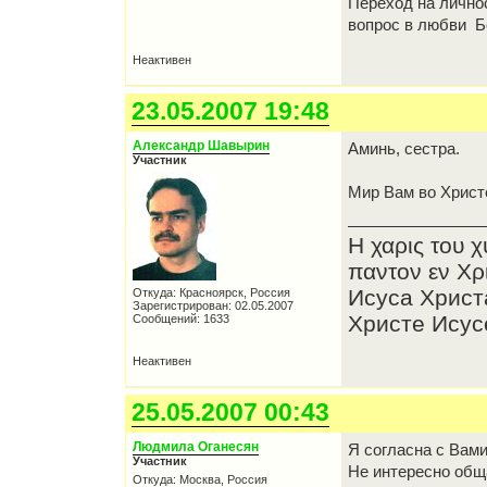
Переход на личнос
вопрос в любви Б
Неактивен
23.05.2007 19:48
Александр Шавырин
Аминь, сестра.
Участник
Мир Вам во Христ
Η χαρις του 
παντον εν Χρ
Исуса Христ
Откуда: Красноярск, Россия
Зарегистрирован: 02.05.2007
Христе Исусе
Сообщений: 1633
Неактивен
25.05.2007 00:43
Людмила Оганесян
Я согласна с Вам
Участник
Не интересно обща
Откуда: Москва, Россия