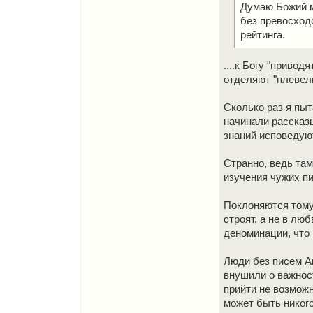
Думаю Божий ми
без превосходс
рейтинга.
....к Богу "приво
отделяют "плевел
Сколько раз я пыт
начинали рассказы
знаний исповедую
Странно, ведь там
изучения чужих пис
Поклоняются тому,
строят, а не в лю
деноминации, что 
Люди без писем Ап
внушили о важност
прийти не возможн
может быть никого