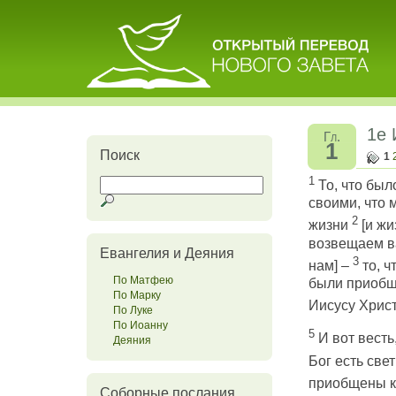
1е 
Гл.
1
Поиск
1
1
То, что был
своими, что 
2
жизни
[и жи
возвещаем ва
Евангелия и Деяния
3
нам] –
то, ч
По Матфею
были приобщ
По Марку
Иисусу Христ
По Луке
По Иоанну
5
И вот весть
Деяния
Бог есть све
приобщены к 
Соборные послания