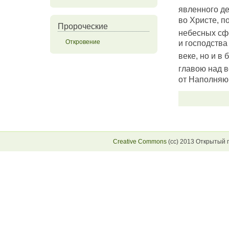
явленного де
во Христе, п
Пророческие
небесных с
Откровение
и господства
веке, но и в
главою над 
от Наполняющ
Creative Commons
(сс) 2013 Открытый