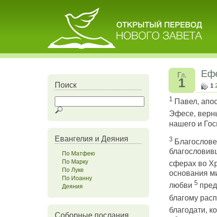
Еф
Гл.
1
Поиск
1
1
Павел, апос
Эфесе, верн
нашего и Гос
Евангелия и Деяния
3
Благословен
благословив
По Матфею
По Марку
сферах во Х
По Луке
основания ми
По Иоанну
5
любви
пред
Деяния
благому рас
благодати, к
Соборные послания