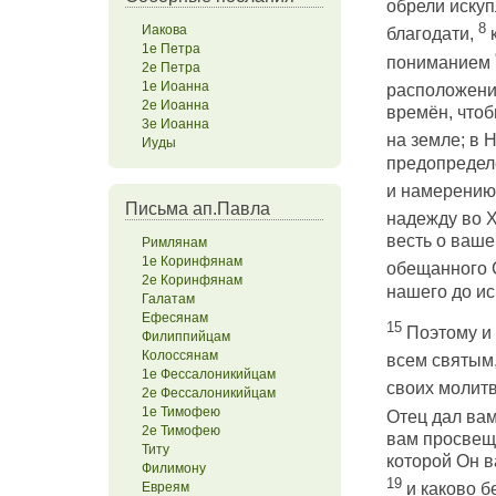
обрели искуп
8
Иакова
благодати,
к
1е Петра
пониманием
2е Петра
1е Иоанна
расположени
2е Иоанна
времён, чтобы
3е Иоанна
на земле; в 
Иуды
предопредел
и намерению
Письма ап.Павла
надежду во 
весть о ваше
Римлянам
1е Коринфянам
обещанного 
2е Коринфянам
нашего до ис
Галатам
Ефесянам
15
Поэтому и 
Филиппийцам
Колоссянам
всем святым
1е Фессалоникийцам
своих молит
2е Фессалоникийцам
1е Тимофею
Отец дал вам
2е Тимофею
вам просвеще
Титу
которой Он в
Филимону
19
Евреям
и каково б