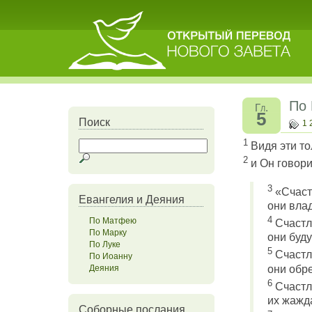
По
Гл.
5
Поиск
1
1
Видя эти то
2
и Он говори
3
«Счаст
Евангелия и Деяния
они вла
4
По Матфею
Счастл
По Марку
они буд
По Луке
5
Счастл
По Иоанну
они обре
Деяния
6
Счастл
их жажда
Соборные послания