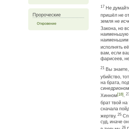
17
Не думайте
Пророческие
пришёл не от
земля не исч
Откровение
Закона, но в
наименьшую з
наименьшим в
исполнять её
вам, если ва
фарисеев, не
21
Вы знаете,
убийство, то
на брата, под
синедрионом;
2
[18]
Хинном
.
брат твой на
сначала пойд
25
жертву.
Спо
суд, иначе он
26
в тюрьму.
Г