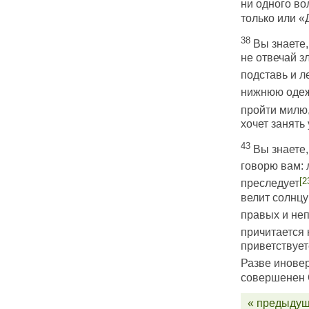
ни одного во
только или «Д
38
Вы знаете,
не отвечай зл
подставь и л
нижнюю одеж
пройти милю,
хочет занять 
43
Вы знаете,
говорю вам: 
[2
преследует
велит солнцу
правых и не
причитается 
приветствует
Разве инове
совершенен 
« предыдущ