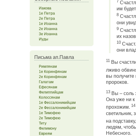
7
Счастл
Иакова
им буде
1е Петра
8
Счастл
2е Петра
они увид
1е Иоанна
9
2е Иоанна
Счастл
3е Иоанна
их назо
Иуды
10
Счастл
они вла
Письма ап.Павла
11
Вы счастли
Римлянам
лживо обвин
1е Коринфянам
вы получите 
2е Коринфянам
пророков.
Галатам
Ефесянам
13
Филиппийцам
Вы – соль 
Колоссянам
Она уже ни к
1е Фессалоникийцам
14
прохожим.
2е Фессалоникийцам
светильник, 
1е Тимофею
2е Тимофею
на подставку
Титу
людям, чтобы
Филимону
Небесного.
Евреям