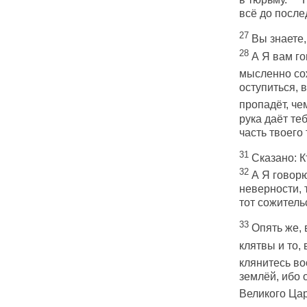
всё до после
27
Вы знаете,
28
А Я вам го
мысленно сож
оступиться, 
пропадёт, че
рука даёт те
часть твоего
31
Сказано: Кт
32
А Я говорю
неверности, 
тот сожитель
33
Опять же, 
клятвы и то,
клянитесь во
землёй, ибо 
Великого Ца