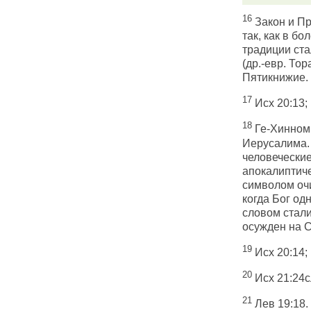
16
Закон и Пр
так, как в бо
традиции ста
(др.-евр. То
Пятикнижие.
17
Исх 20:13; 
18
Ге-Хинном 
Иерусалима. 
человеческие
апокалиптич
символом очи
когда Бог од
словом стали
осужден на 
19
Исх 20:14; 
20
Исх 21:24сл
21
Лев 19:18.