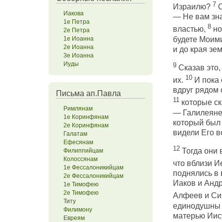
7
Израилю?
О
Иакова
— Не вам зна
1е Петра
8
властью,
но
2е Петра
будете Моими
1е Иоанна
2е Иоанна
и до края зем
3е Иоанна
Иуды
9
Сказав это, 
10
их.
И пока 
вдруг рядом 
Письма ап.Павла
11
которые ск
Римлянам
— Галилеяне!
1е Коринфянам
который был 
2е Коринфянам
видели Его в
Галатам
Ефесянам
12
Тогда они 
Филиппийцам
Колоссянам
что вблизи И
1е Фессалоникийцам
поднялись в 
2е Фессалоникийцам
Иаков и Анд
1е Тимофею
2е Тимофею
Алфеев и Си
Титу
единодушны 
Филимону
матерью Иису
Евреям