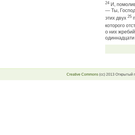
24
И, помолив
— Ты, Господ
25
этих двух
п
которого отс
о них жребий
одиннадцати
Creative Commons
(сс) 2013 Открытый