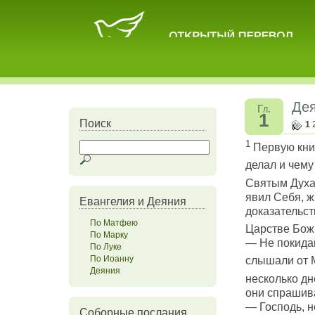
Де
Гл.
1
Поиск
1
1
Первую книг
делал и чему
Святым Духа
явил Себя, ж
Евангелия и Деяния
доказательст
По Матфею
Царстве Бож
По Марку
— Не покида
По Луке
По Иоанну
слышали от 
Деяния
несколько дн
они спрашив
— Господь, н
Соборные послания