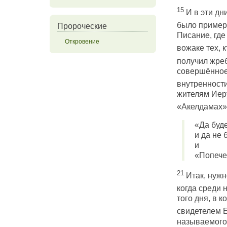
15
И в эти дн
было примерн
Пророческие
Писание, где
Откровение
вожаке тех, 
получил жреб
совершённое 
внутренности
жителям Иеру
«Акелдамах»,
«Да буде
и да не 
и
«Попечен
21
Итак, нужн
когда среди 
того дня, в 
свидетелем 
называемого