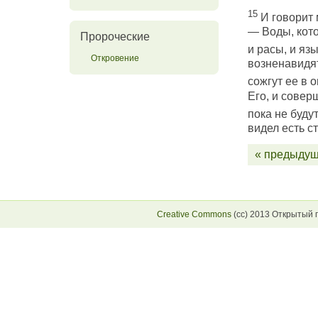
15
И говорит 
— Воды, кото
Пророческие
и расы, и яз
Откровение
возненавидят 
сожгут ее в о
Его, и совер
пока не буд
видел есть с
« предыдущ
Creative Commons
(сс) 2013 Открытый