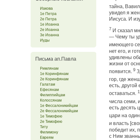
тайна, Вавил
Иакова
увидел я жен
1е Петра
Иисуса. И из
2е Петра
1е Иоанна
7
2е Иоанна
И сказал мн
3е Иоанна
— Чему ты уд
Иуды
имеющего сем
нет его, и го
удивлены оби
Письма ап.Павла
жизни от осн
Римлянам
9
появится.
З
1е Коринфянам
гор, где жен
2е Коринфянам
Галатам
есть, другой
Ефесянам
1
оставаться.
Филиппийцам
Колоссянам
числа семи, и
1е Фессалоникийцам
есть десять 
2е Фессалоникийцам
цари на один
1е Тимофею
2е Тимофею
и власть [св
Титу
победит их, 
Филимону
с Ним званны
Евреям