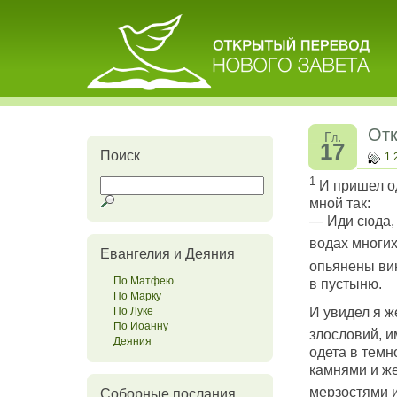
Отк
Гл.
17
Поиск
1
1
И пришел од
мной так:
— Иди сюда, 
водах многи
Евангелия и Деяния
опьянены ви
По Матфею
в пустыню.
По Марку
И увидел я 
По Луке
По Иоанну
злословий, и
Деяния
одета в темн
камнями и же
мерзостями и
Соборные послания