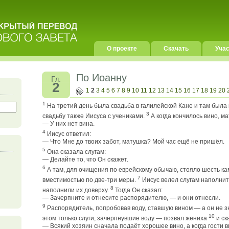
О проекте
Скачать
Учас
По Иоанну
Гл.
2
1
2
3
4
5
6
7
8
9
10
11
12
13
14
15
16
17
18
19
20
1
На третий день была свадьба в галилейской Кане и там была
3
свадьбу также Иисуса с учениками.
А когда кончилось вино, ма
— У них нет вина.
4
Иисус ответил:
— Что Мне до твоих забот, матушка? Мой час ещё не пришёл.
5
Она сказала слугам:
— Делайте то, что Он скажет.
6
А там, для очищения по еврейскому обычаю, стояло шесть ка
7
вместимостью по две-три меры.
Иисус велел слугам наполнит
8
наполнили их доверху.
Тогда Он сказал:
— Зачерпните и отнесите распорядителю, — и они отнесли.
9
Распорядитель, попробовав воду, ставшую вином — а он не зн
10
этом только слуги, зачерпнувшие воду — позвал жениха
и ск
— Всякий хозяин сначала подаёт хорошее вино, а когда гости 