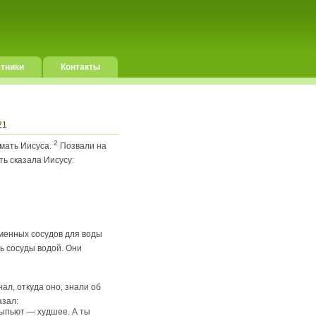
тники
Контакты
21
2
 мать Иисуса.
Позвали на
ть сказала Иисусу:
менных сосудов для воды
ь сосуды водой. Они
ал, откуда оно, знали об
азал:
выпьют — худшее. А ты