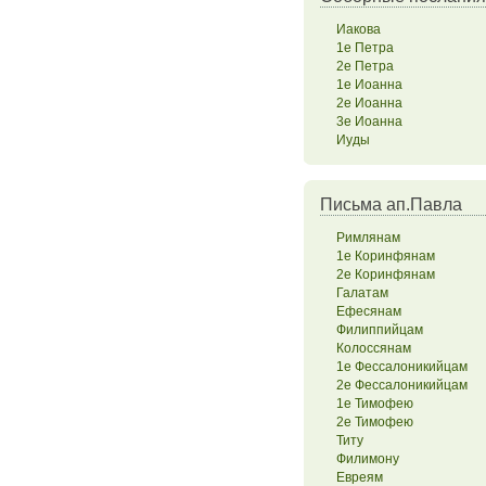
Иакова
1е Петра
2е Петра
1е Иоанна
2е Иоанна
3е Иоанна
Иуды
Письма ап.Павла
Римлянам
1е Коринфянам
2е Коринфянам
Галатам
Ефесянам
Филиппийцам
Колоссянам
1е Фессалоникийцам
2е Фессалоникийцам
1е Тимофею
2е Тимофею
Титу
Филимону
Евреям