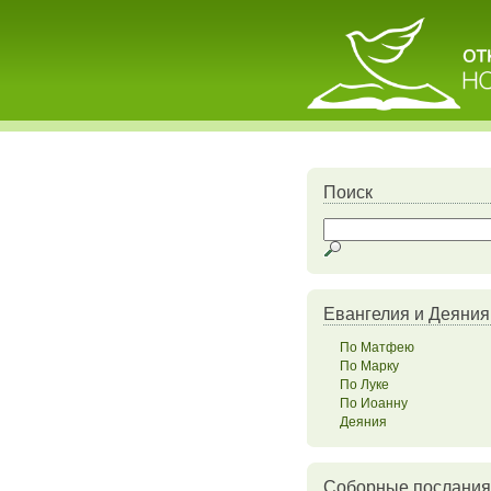
Поиск
Евангелия и Деяния
По Матфею
По Марку
По Луке
По Иоанну
Деяния
Соборные послания