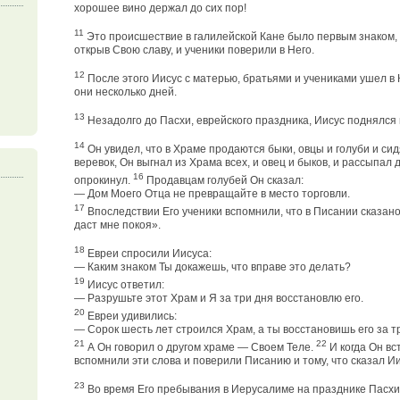
хорошее вино держал до сих пор!
11
Это происшествие в галилейской Кане было первым знаком, 
открыв Свою славу, и ученики поверили в Него.
12
После этого Иисус с матерью, братьями и учениками ушел в
они несколько дней.
13
Незадолго до Пасхи, еврейского праздника, Иисус поднялся
14
Он увидел, что в Храме продаются быки, овцы и голуби и си
веревок, Он выгнал из Храма всех, и овец и быков, и рассыпал 
16
опрокинул.
Продавцам голубей Он сказал:
— Дом Моего Отца не превращайте в место торговли.
17
Впоследствии Его ученики вспомнили, что в Писании сказано
даст мне покоя».
18
Евреи спросили Иисуса:
— Каким знаком Ты докажешь, что вправе это делать?
19
Иисус ответил:
— Разрушьте этот Храм и Я за три дня восстановлю его.
20
Евреи удивились:
— Сорок шесть лет строился Храм, а ты восстановишь его за т
21
22
А Он говорил о другом храме — Своем Теле.
И когда Он вс
вспомнили эти слова и поверили Писанию и тому, что сказал Ии
23
Во время Его пребывания в Иерусалиме на празднике Пасхи 