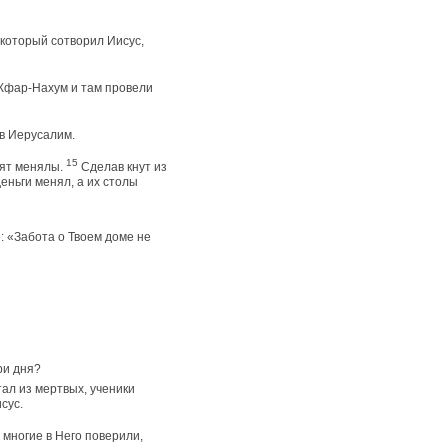
который сотворил Иисус,
 Кфар-Нахум и там провели
 в Иерусалим.
15
дят менялы.
Сделав кнут из
деньги менял, а их столы
: «Забота о Твоем доме не
ри дня?
тал из мертвых, ученики
сус.
многие в Него поверили,