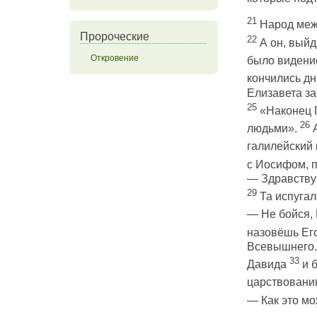
21
Народ меж 
Пророческие
22
А он, выйдя
Откровение
было видение
кончились дн
Елизавета за
25
«Наконец Г
26
людьми».
А
галилейский 
с Иосифом, 
— Здравствуй
29
Та испугал
— Не бойся, 
назовёшь Ег
Всевышнего. 
33
Давида
и б
царствованию
— Как это мо