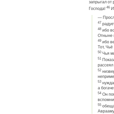
запрыгал от 
46
Господа!
И
— Просл
47
радует
48
ибо в
Отныне 
49
ибо ве
Тот, Чьё
50
Чья ми
51
Показ
рассеял
52
низвер
неприме
53
нужда
а богаче
54
Он пом
вспомни
55
обеща
Аврааму 