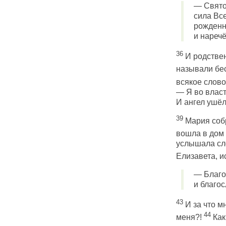
— Святой
сила Вс
рожденно
и нареч
36
И родствен
называли бе
всякое слово
— Я во власти
И ангел ушёл
39
Мария собр
вошла в дом 
услышала сло
Елизавета, 
— Благо
и благос
43
И за что мн
44
меня?!
Как