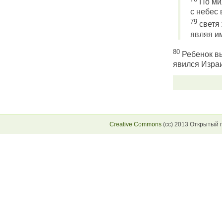
По ми
с небес 
79
светя 
являя им
80
Ребенок вы
явился Изра
Creative Commons
(сс) 2013 Открытый