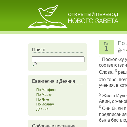
По 
Гл.
1
Поиск
1
1
Поскольку у
соответствии
3
Слова,
реши
это тебе, п
Евангелия и Деяния
учения, в ко
По Матфею
5
По Марку
Жил в Иудее
По Луке
Авии, с жено
По Иоанну
6
Они были п
Деяния
предписания 
была бесплод
Соборные послания