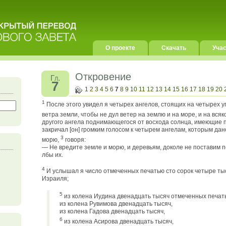
О проекте
Скачать
Учас
Откровение
Гл.
7
1
2
3
4
5
6
7
8
9
10
11
12
13
14
15
16
17
18
19
20
1
После этого увидел я четырех ангелов, стоящих на четырех 
ветра земли, чтобы не дул ветер на землю и на море, и на всяк
другого ангела поднимающегося от восхода солнца, имеющие п
закричал [он] громким голосом к четырем ангелам, которым дан
3
морю,
говоря:
— Не вредите земле и морю, и деревьям, доколе не поставим 
лбы их.
4
И услышал я число отмеченных печатью сто сорок четыре тыс
Израиля;
5
из колена Иудина двенадцать тысяч отмеченных печат
из колена Рувимова двенадцать тысяч,
из колена Гадова двенадцать тысяч,
6
из колена Асирова двенадцать тысяч,