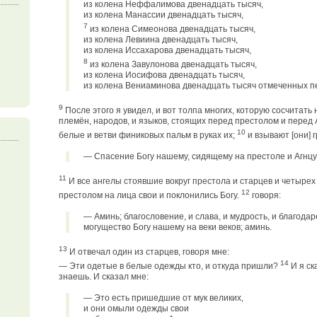
из колена Неффалимова двенадцать тысяч,
из колена Манассии двенадцать тысяч,
7
из колена Симеонова двенадцать тысяч,
из колена Левиина двенадцать тысяч,
из колена Иссахарова двенадцать тысяч,
8
из колена Завулонова двенадцать тысяч,
из колена Иосифова двенадцать тысяч,
из колена Вениаминова двенадцать тысяч отмеченных п
9
После этого я увидел, и вот толпа многих, которую сосчитать н
племён, народов, и языков, стоящих перед престолом и перед
10
белые и ветви финиковых пальм в руках их;
и взывают [они] г
— Спасение Богу нашему, сидящему на престоле и Агнцу
11
И все ангелы стоявшие вокруг престола и старцев и четырех
12
престолом на лица свои и поклонились Богу.
говоря:
— Аминь; благословение, и слава, и мудрость, и благодаре
могущество Богу нашему на веки веков; аминь.
13
И отвечал один из старцев, говоря мне:
14
— Эти одетые в белые одежды кто, и откуда пришли?
И я ск
знаешь. И сказал мне:
— Это есть пришедшие от мук великих,
и они омыли одежды свои