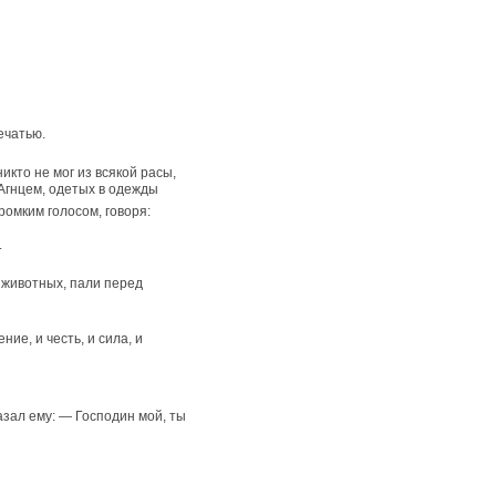
ечатью.
икто не мог из всякой расы,
 Агнцем, одетых в одежды
ромким голосом, говоря:
.
 животных, пали перед
ние, и честь, и сила, и
азал ему: — Господин мой, ты