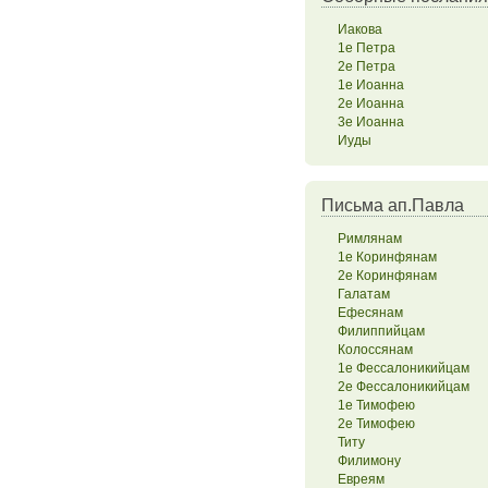
Иакова
1е Петра
2е Петра
1е Иоанна
2е Иоанна
3е Иоанна
Иуды
Письма ап.Павла
Римлянам
1е Коринфянам
2е Коринфянам
Галатам
Ефесянам
Филиппийцам
Колоссянам
1е Фессалоникийцам
2е Фессалоникийцам
1е Тимофею
2е Тимофею
Титу
Филимону
Евреям