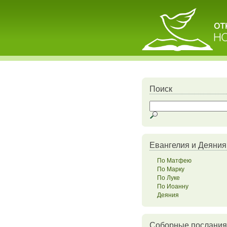
Поиск
Евангелия и Деяния
По Матфею
По Марку
По Луке
По Иоанну
Деяния
Соборные послания