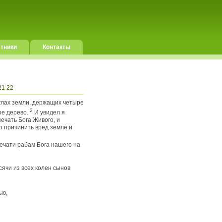
тники
Контакты
21
22
углах земли, держащих четыре
2
ое дерево.
И увидел я
ечать Бога Живого, и
о причинить вред земле и
печати рабам Бога нашего на
ячи из всех колен сынов
ью,