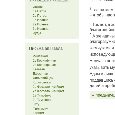
Иакова
7
глашатаем и
1е Петра
– чтобы наст
2е Петра
1е Иоанна
8
Так вот, я х
2е Иоанна
3е Иоанна
благоговейно
Иуды
9
А женщины ч
благоразуми
жемчугами и
Письма ап.Павла
исповедующи
Римлянам
молча, в по
1е Коринфянам
2е Коринфянам
указывать му
Галатам
Адам и лишь 
Ефесянам
Филиппийцам
поддавшись с
Колоссянам
детей и преб
1е Фессалоникийцам
2е Фессалоникийцам
« предыдущ
1е Тимофею
2е Тимофею
Титу
Филимону
Евреям