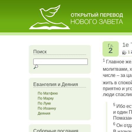
1е
Гл.
2
Поиск
1
1
Главное же,
молитвами, х
числе – за ц
жить в споко
Евангелия и Деяния
приятно и уг
По Матфею
люди спаслис
По Марку
По Луке
5
Ибо ест
По Иоанну
и один 
Деяния
Помазан
6
Он отда
Соборные послания
В назна